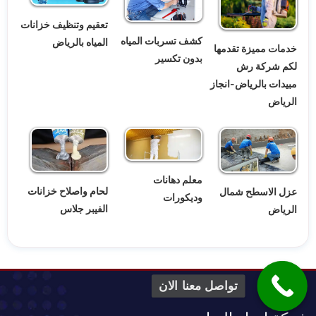
تعقيم وتنظيف خزانات
كشف تسربات المياه
المياه بالرياض
خدمات مميزة تقدمها
بدون تكسير
لكم شركة رش
مبيدات بالرياض-انجاز
الرياض
معلم دهانات
لحام واصلاح خزانات
عزل الاسطح شمال
وديكورات
الفيبر جلاس
الرياض
تواصل معنا الان